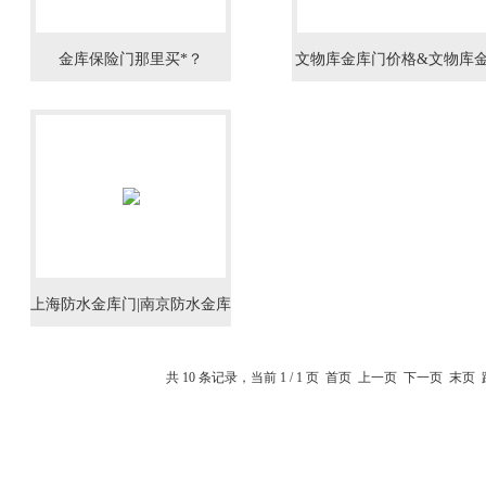
金库保险门那里买*？
文物库金库门价格&文物库
库门报价
上海防水金库门|南京防水金库
门|杭州防水金库门
共 10 条记录，当前 1 / 1 页 首页 上一页 下一页 末页