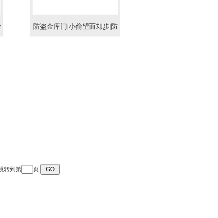
金
防盗金库门|小偷望而却步|防
盗金库门专业生产
 跳转到第
页