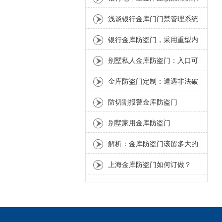
金库门
浅谈银行金库门门禁管理系统
解决方案
银行金库防盗门，采用重型内
置静音轴承铰链
别墅私人金库防盗门：入口可
以巧妙设计成旋转书架隐藏
金库防盗门定制：遭遇非法破
坏门体瞬间锁死
防切割报警金库防盗门
别墅家用金库防盗门
解析：金库防盗门该留多大的
门洞尺寸
上海金库防盗门如何订做？