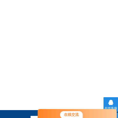
在线客服
您好！欢迎前来咨询，很高兴为您
在线交流
服务，请问您要咨询什么问题呢？