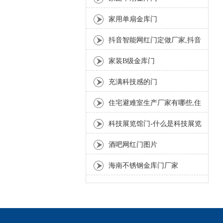
家用单扇金库门
抖音智能网红门定做厂家,抖音
智能网红门设计方案
家装B级金库门
充满科技感的门
住宅避难室生产厂家有哪些,住
宅避难室价格是多少
科技展览馆门-什么是科技展览
馆门,科技展览馆门简介
酒吧网红门图片
海南不锈钢金库门厂家