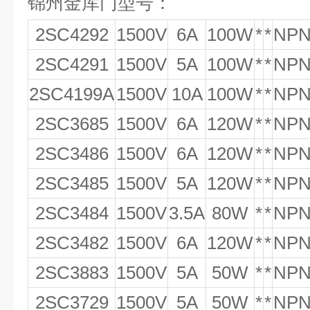
锦州金库门型号：
2SC4292
1500V
6A
100W
*
*
NP
2SC4291
1500V
5A
100W
*
*
NP
2SC4199A
1500V
10A
100W
*
*
NP
2SC3685
1500V
6A
120W
*
*
NP
2SC3486
1500V
6A
120W
*
*
NP
2SC3485
1500V
5A
120W
*
*
NP
2SC3484
1500V
3.5A
80W
*
*
NP
2SC3482
1500V
6A
120W
*
*
NP
2SC3883
1500V
5A
50W
*
*
NP
2SC3729
1500V
5A
50W
*
*
NP