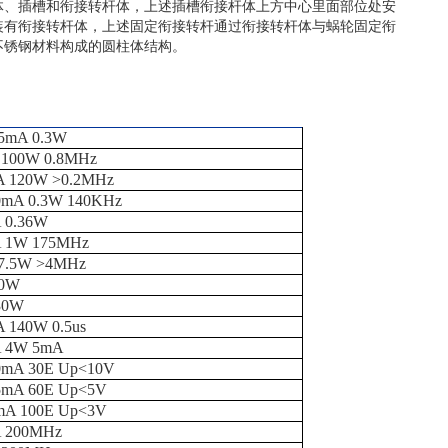
体、插槽和衔接转杆体，上述插槽衔接杆体上方中心里面部位处安
装有衔接转杆体，上述固定衔接转杆通过衔接转杆体与蜗轮固定衔
不锈钢材料构成的圆柱体结构。
.5mA 0.3W
A 100W 0.8MHz
0A 120W >0.2MHz
0mA 0.3W 140KHz
A 0.36W
4A 1W 175MHz
87.5W >4MHz
30W
 30W
A 140W 0.5us
A 4W 5mA
0mA 30E Up<10V
5mA 60E Up<5V
mA 100E Up<3V
A 200MHz