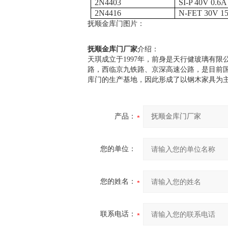
2N4403
SI-P 40V 0.6
2N4416
N-FET 30V 
抚顺金库门图片：
抚顺金库门厂家
介绍：
天琪成立于
1997
年，前身是天行健玻璃有限
路，西临京九铁路、京深高速公路，是目前
库门的生产基地，因此形成了以钢木家具为
产品：
您的单位：
您的姓名：
联系电话：