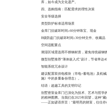
库，如今成为文化遗产。
四、选购指南：匹配需求的理性决策
安全等级选择
类型防护标准适用场景
金库门抗破坏时间≥
60
分钟珠宝、现金
B
级防盗门抗破坏时间≥
30
分钟文件、收藏品
空间适配要点
潮湿区域需选用不锈钢材质，避免传统碳钢
微型别墅推荐“薄体嵌入式"设计，节省率达
4
智能系统冗余设计
建议配置双供电模块（市电
+
蓄电池）及机械
施》中的多重备份理念）。
结语：超越工具的文明印记
别墅密室金库门已演化为技术、艺术与哲学
的精神图腾。当我们在
2025
年回望，这种“藏
——正如谚语所言：“最明亮的财富，往往存