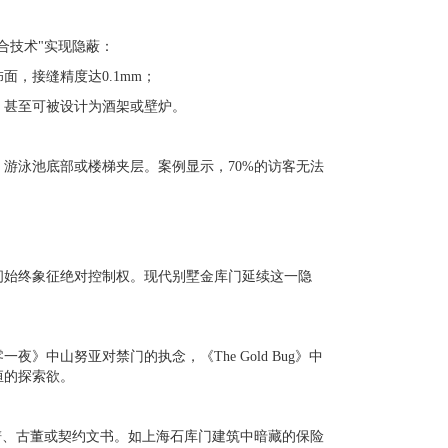
合技术"实现隐蔽：
饰面，接缝精度达
0.1mm
；
，甚至可被设计为酒架或壁炉。
、游泳池底部或楼梯夹层。案例显示，
70%
的访客无法
间始终象征绝对控制权。现代别墅金库门延续这一隐
零一夜》中山努亚对禁门的执念，《
The Gold Bug
》中
恒的探索欲。
谱、古董或契约文书。如上海石库门建筑中暗藏的保险