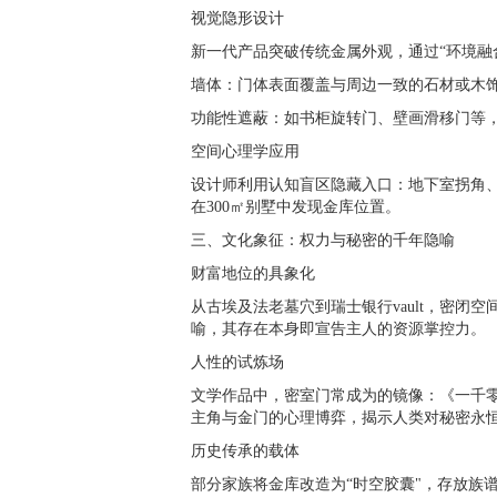
视觉隐形设计
新一代产品突破传统金属外观，通过“环境融
墙体：门体表面覆盖与周边一致的石材或木
功能性遮蔽：如书柜旋转门、壁画滑移门等
空间心理学应用
设计师利用认知盲区隐藏入口：地下室拐角
在
300
㎡别墅中发现金库位置。
三、文化象征：权力与秘密的千年隐喻
财富地位的具象化
从古埃及法老墓穴到瑞士银行
vault
，密闭空
喻，其存在本身即宣告主人的资源掌控力。
人性的试炼场
文学作品中，密室门常成为的镜像：《一千
主角与金门的心理博弈，揭示人类对秘密永
历史传承的载体
部分家族将金库改造为“时空胶囊"，存放族