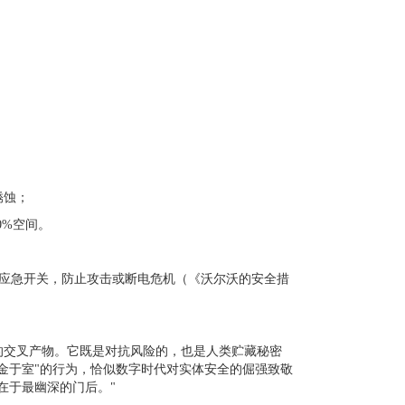
锈蚀；
0%
空间。
应急开关，防止攻击或断电危机（《沃尔沃的安全措
的交叉产物。它既是对抗风险的，也是人类贮藏秘密
金于室"的行为，恰似数字时代对实体安全的倔强致敬
在于最幽深的门后。"