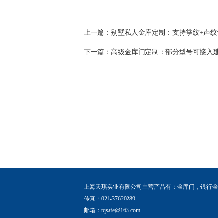
上一篇：
别墅私人金库定制：支持掌纹+声纹
下一篇：
高级金库门定制：部分型号可接入
上海天琪实业有限公司主营产品有：
金库门
，
银行金
传真：021-37620289
邮箱：
tqsafe@163.com