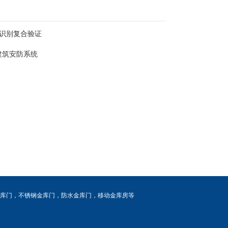
识别复合验证
建筑安防系统
库门
，
不锈钢金库门
，
防水金库门
，
移动金库房
等