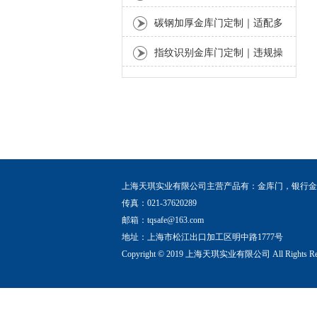
呢
碳钢加厚金库门定制｜适配多
数金融安防场景。
指纹识别金库门定制｜违规操
作可快速溯源
上海天琪实业有限公司主营产品有：
金库门
，
银行金
传真：021-37620289
邮箱：
tqsafe@163.com
地址：上海市松江出口加工区明中路1777号
Copyright © 2019 上海天琪实业有限公司 All Rights 