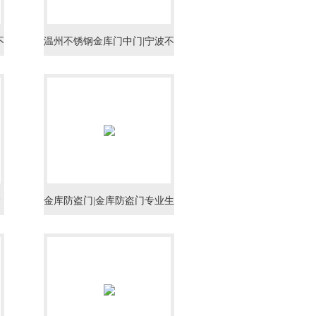
不
温州不锈钢金库门中门|宁波不
金
锈钢金库门中门|绍兴不锈钢金
库门中门
金
金库防盗门|金库防盗门专业生
产|金库防盗门等级