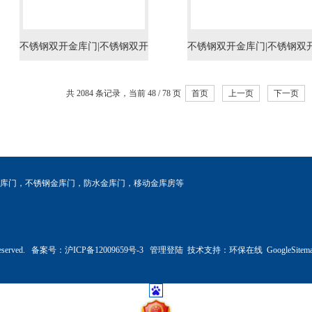
不锈钢双开金库门|不锈钢双开
不锈钢双开金库门|不锈钢双
金库门专业生产|不锈钢双开金
金库门订做|不锈钢双开金库
共 2084 条记录，当前 48 / 78 页
首页
上一页
下一页
库门等级
定制
库门
，
不锈钢金库门
，
防水金库门
，
移动金库房
等
Reserved. 备案号：
沪ICP备12009659号-3
管理登陆
技术支持：
环保在线
GoogleSitem