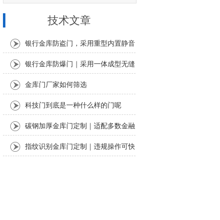
技术文章
银行金库防盗门，采用重型内置静音
轴承铰链
银行金库防爆门｜采用一体成型无缝
满焊工艺
金库门厂家如何筛选
科技门到底是一种什么样的门呢
碳钢加厚金库门定制｜适配多数金融
安防场景。
指纹识别金库门定制｜违规操作可快
速溯源