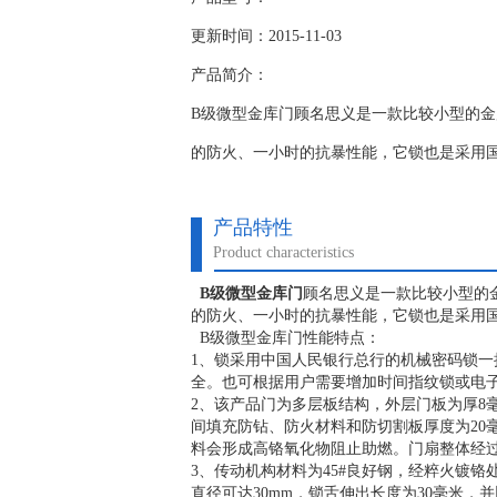
更新时间：2015-11-03
产品简介：
B级微型金库门顾名思义是一款比较小型的金
的防火、一小时的抗暴性能，它锁也是采用
产品特性
Product characteristics
B级微型金库门
顾名思义是一款比较小型的金
的防火、一小时的抗暴性能，它锁也是采用
B级微型金库门性能特点：
1、锁采用中国人民银行总行的机械密码锁一
全。也可根据用户需要增加时间指纹锁或电
2、该产品门为多层板结构，外层门板为厚8毫
间填充防钻、防火材料和防切割板厚度为20毫
料会形成高铬氧化物阻止助燃。门扇整体经
3、传动机构材料为45#良好钢，经粹火镀
直径可达30mm，锁舌伸出长度为30毫米，并