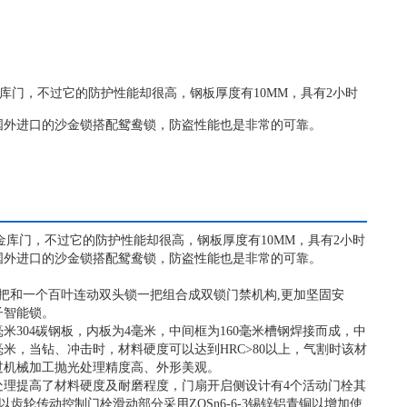
库门，不过它的防护性能却很高，钢板厚度有10MM，具有2小时
国外进口的沙金锁搭配鸳鸯锁，防盗性能也是非常的可靠。
库门，不过它的防护性能却很高，钢板厚度有10MM，具有2小时
国外进口的沙金锁搭配鸳鸯锁，防盗性能也是非常的可靠。
把和一个百叶连动双头锁一把组合成双锁门禁机构,更加坚固安
子智能锁。
米304碳钢板，内板为4毫米，中间框为160毫米槽钢焊接而成，中
米，当钻、冲击时，材料硬度可以达到HRC>80以上，气割时该材
过机械加工抛光处理精度高、外形美观。
铬处理提高了材料硬度及耐磨程度，门扇开启侧设计有4个活动门栓其
以齿轮传动控制门栓滑动部分采用ZQSn6-6-3锡锌铝青铜以增加使